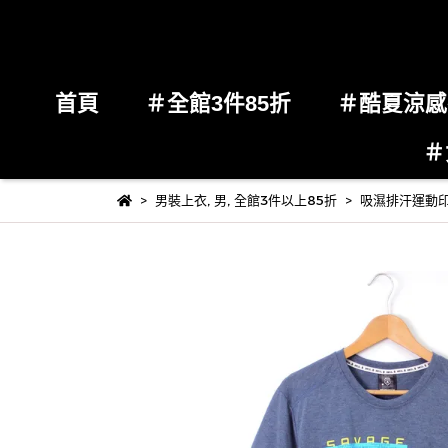
首頁
＃全館3件85折
＃酷夏涼
＃
男裝上衣
,
男
,
全館3件以上85折
吸濕排汗運動