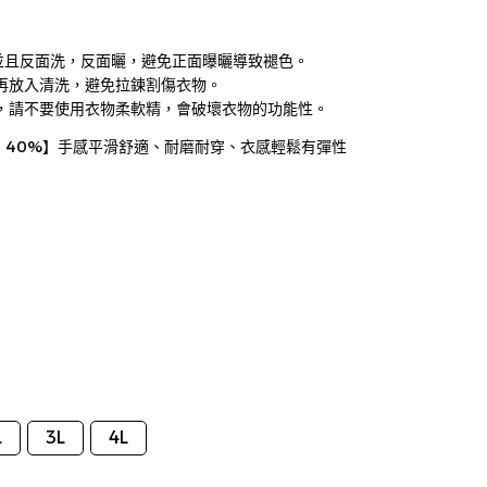
，並且反面洗，反面曬，避免正面曝曬導致褪色。
底再放入清洗，避免拉鍊割傷衣物。
時，請不要使用衣物柔軟精，會破壞衣物的功能性。
縈 40%】手感平滑舒適、耐磨耐穿、衣感輕鬆有彈性
L
3L
4L