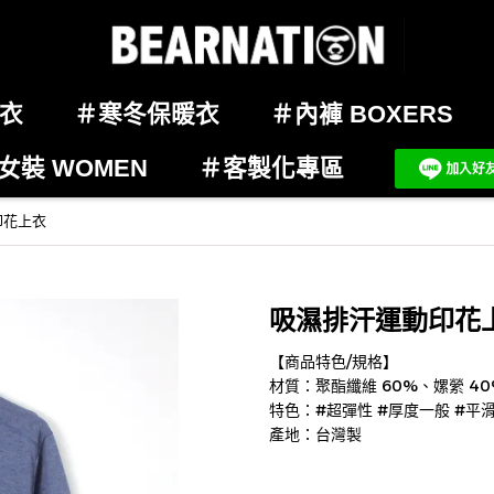
感衣
＃寒冬保暖衣
＃內褲 BOXERS
女裝 WOMEN
＃客製化專區
印花上衣
吸濕排汗運動印花
【商品特色/規格】
材質：聚酯纖維 60%、嫘縈 40
特色：#超彈性 #厚度一般 #平
產地：台灣製