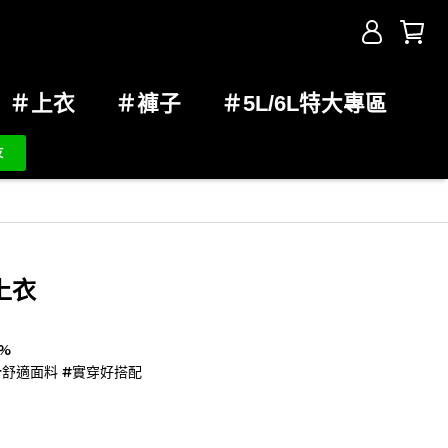
＃上衣
＃褲子
＃5L/6L特大專區
上衣
%
滑舒適面料 #實穿好搭配