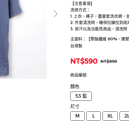
【注意事項】
洗滌方式：
1. 上衣、褲子，盡量套洗衣網
2. 外套清洗時，確保拉鍊拉到
3. 排汗以及功能性商品，清洗
主面料：【聚酯纖維 60%、嫘
台灣製
NT$590
NT$890
商品編號:
顏色
53 藍
尺寸
M
L
XL
2