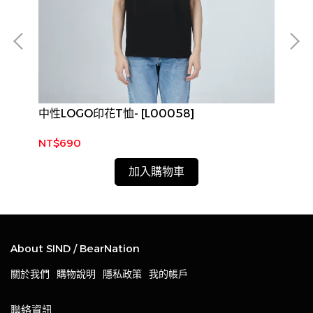
中性LOGO印花T恤- [L00058]
B-
A0
NT$690
NT
加入購物車
About SIND / BearNation
關於我們
購物說明
隱私政策
我的帳戶
聯絡資訊