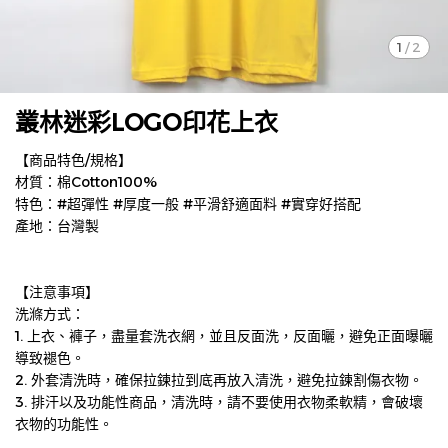
1
/
2
叢林迷彩LOGO印花上衣
【商品特色/規格】
材質：棉Cotton100%
特色：#超彈性 #厚度一般 #平滑舒適面料 #實穿好搭配
產地：台灣製
【注意事項】
洗滌方式：
1. 上衣、褲子，盡量套洗衣網，並且反面洗，反面曬，避免正面曝曬
導致褪色。
2. 外套清洗時，確保拉鍊拉到底再放入清洗，避免拉鍊割傷衣物。
3. 排汗以及功能性商品，清洗時，請不要使用衣物柔軟精，會破壞
衣物的功能性。