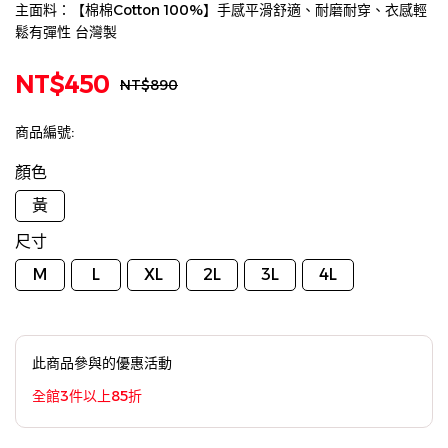
主面料：【棉棉Cotton 100%】手感平滑舒適、耐磨耐穿、衣感輕
鬆有彈性 台灣製
NT$450
NT$890
商品編號:
顏色
黃
尺寸
M
L
XL
2L
3L
4L
此商品參與的優惠活動
全館3件以上85折