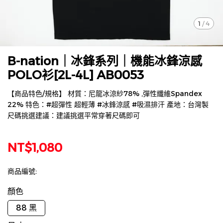
1
/
4
B-nation｜冰鋒系列｜機能冰鋒涼感
POLO衫[2L-4L] AB0053
【商品特色/規格】 材質：尼龍冰涼紗78% ,彈性纖維Spandex
22% 特色：#超彈性 超輕薄 #冰鋒涼感 #吸濕排汗 產地：台灣製
尺碼挑選建議：建議挑選平常穿著尺碼即可
NT$1,080
商品編號:
顏色
88 黑