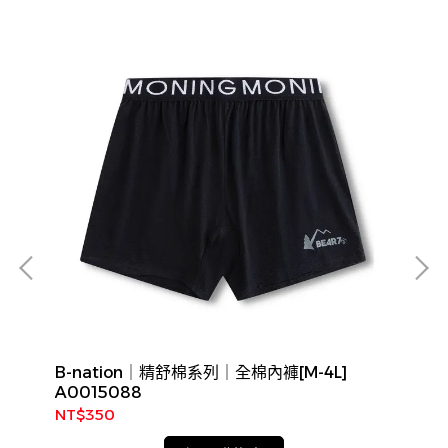
B-nation｜精舒棉系列｜全棉內褲[M-4L]
男
A0015088
NT$350
NT